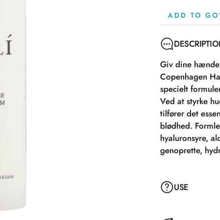
ADD TO GO
DESCRIPTI
Giv dine hænde
Copenhagen Han
specielt formule
Ved at styrke hu
tilfører det esse
blødhed. Formle
hyaluronsyre, a
genoprette, hyd
USE