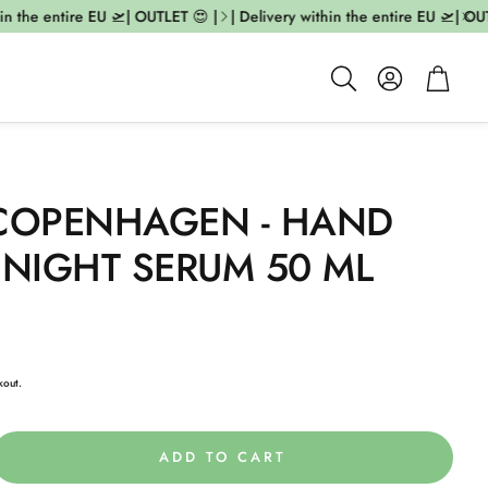
in the entire EU 🛫| OUTLET 😍 |
| Delivery within the entire EU 🛫| OUT
Account
Cart
Search
 COPENHAGEN - HAND
 NIGHT SERUM 50 ML
kout.
ADD TO CART