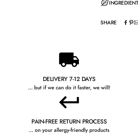
Påfør serummet 
INGREDIEN
huden for optima
brug for at opn
SHARE
loe Barbadensis
Phytosterol Ester
Arginine, Glycin
Succinoglycan,
Glucoside, Sod
DELIVERY 7-12 DAYS
... but if we can do it faster, we will!
PAIN-FREE RETURN PROCESS
... on your allergy-friendly products