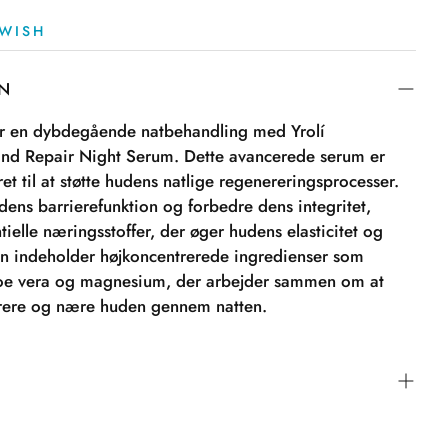
WISH
ON
r en dybdegående natbehandling med Yrolí
d Repair Night Serum. Dette avancerede serum er
ret til at støtte hudens natlige regenereringsprocesser.
dens barrierefunktion og forbedre dens integritet,
ntielle næringsstoffer, der øger hudens elasticitet og
n indeholder højkoncentrerede ingredienser som
loe vera og magnesium, der arbejder sammen om at
rere og nære huden gennem natten.