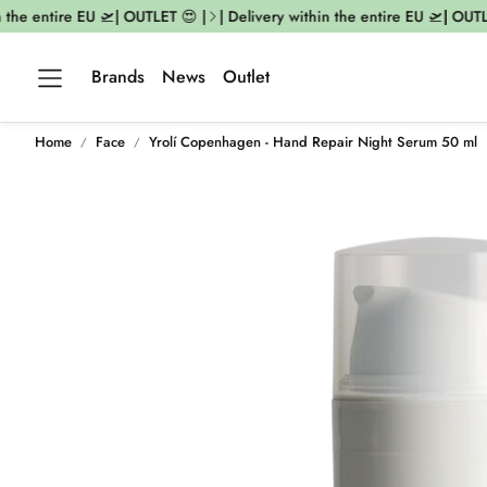
 the entire EU 🛫| OUTLET 😍 |
| Delivery within the entire EU 🛫| OUTLE
Brands
News
Outlet
Home
Face
Yrolí Copenhagen - Hand Repair Night Serum 50 ml