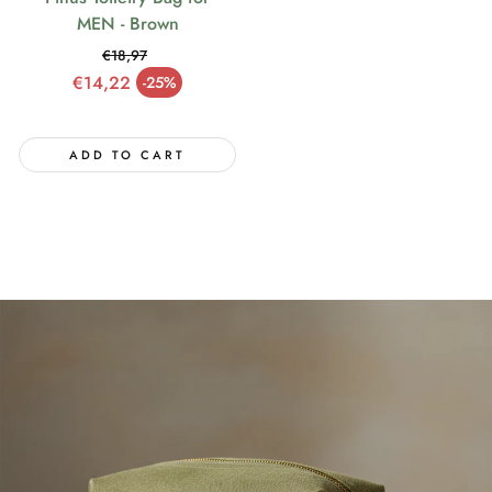
MEN - Brown
€18,97
Regular price
€14,22
-25%
Sale price
ADD TO CART