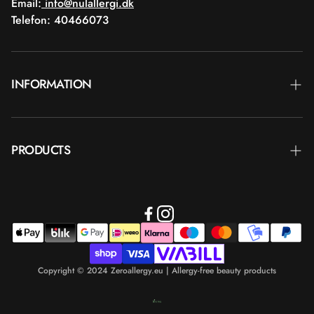
Email:
info@nulallergi.dk
Telefon: 40466073
INFORMATION
Contact
PRODUCTS
Blog
Delivery
Brands
Commercial terms
Body care
Return
Makeup
Payment
Copyright © 2024 Zeroallergy.eu | Allergy-free beauty products
Hair care
Personal data policy
Men