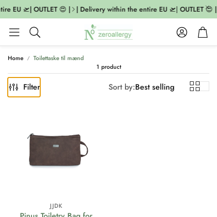
tire EU 🛫| OUTLET 😍 |
| Delivery within the entire EU 🛫| OUTLET 😍 |
Account
Cart
Search
Home
Toilettaske til mænd
1 product
Filter
Sort by:
Best selling
JJDK
Pinus Toiletry Bag for