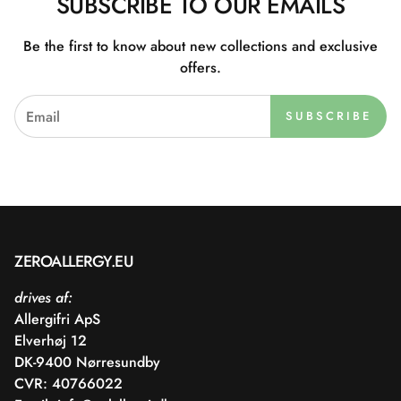
SUBSCRIBE TO OUR EMAILS
Be the first to know about new collections and exclusive
offers.
SUBSCRIBE
ZEROALLERGY.EU
drives af:
Allergifri ApS
Elverhøj 12
DK-9400 Nørresundby
CVR: 40766022