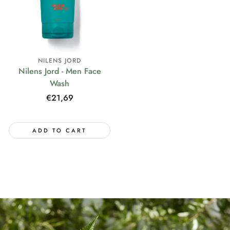
NILENS JORD
Nilens Jord - Men Face
Wash
Regular
€21,69
price
ADD TO CART