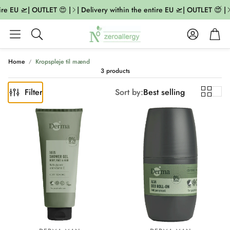
ire EU 🛫| OUTLET 😍 |
| Delivery within the entire EU 🛫| OUTLET 😍 |
Account
Cart
Search
Home
Kropspleje til mænd
3 products
Filter
Sort by:
Best selling