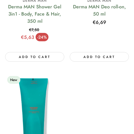
DERMA MAN
DERMA MAN
Derma MAN Shower Gel
Derma MAN Deo roll-on,
3in1 - Body, Face & Hair,
50 ml
350 ml
Regular
€6,69
price
€7,50
Regular price
€5,63
-24%
Sale price
ADD TO CART
ADD TO CART
New