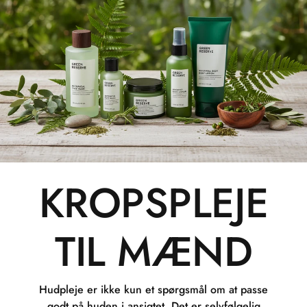
KROPSPLEJE
TIL MÆND
Hudpleje er ikke kun et spørgsmål om at passe
godt på huden i ansigtet. Det er selvfølgelig