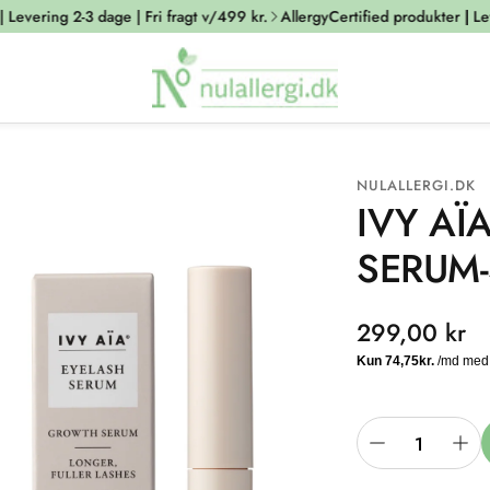
evering 2-3 dage | Fri fragt v/499 kr.
AllergyCertified produkter | Lever
NULALLERGI.DK
IVY AÏ
SERUM
Normalpris
299,00 kr