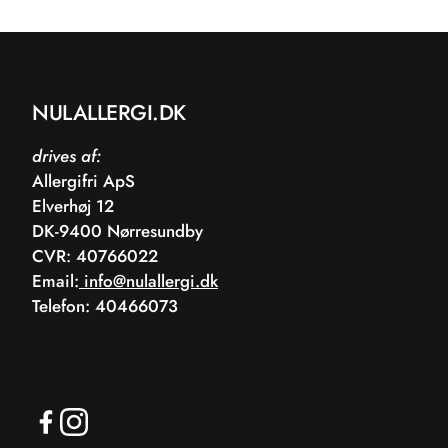
NULALLERGI.DK
drives af:
Allergifri ApS
Elverhøj 12
DK-9400 Nørresundby
CVR: 40766022
Email:
info@nulallergi.dk
Telefon: 40466073