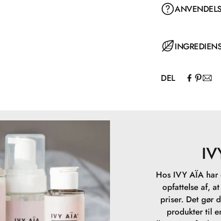
ANVENDEL
INGREDIEN
DEL
IV
Hos IVY AÏA har d
opfattelse af, a
priser. Det gør 
produkter til 