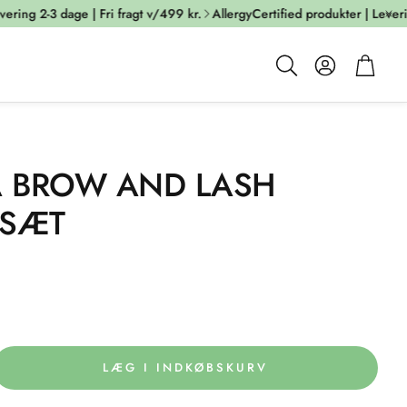
ing 2-3 dage | Fri fragt v/499 kr.
AllergyCertified produkter | Levering 
Account
Cart
Søg
A BROW AND LASH
-SÆT
LÆG I INDKØBSKURV