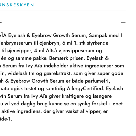
 ØNSKESKYEN
E
 AÏA Eyelash & Eyebrow Growth Serum, Sampak med 1
jenbrynsserum til øjenbryn, 6 ml 1. stk styrkende
til øjenvipper, 4 ml Altså øjenvippeserum og
i én og samme pakke. Bemærk prisen. Eyelash &
Serum fra Ivy Aïa indeholder aktive ingredienser som
ein, widelash tm og gærekstrakt, som giver super gode
lash & Eyebrow Growth Serum er både parfumefri,
atologisk testet og samtidig AllergyCertified. Eyelash
h Serum fra Ivy Aïa giver kraftigere og længere
u vil ved daglig brug kunne se en synlig forskel i løbet
 aktive ingrediens, der giver vækst af vipper, er
ide-1.