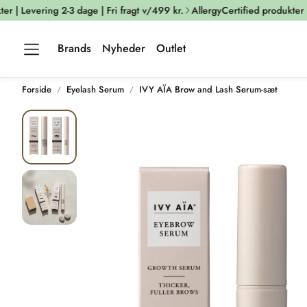
 | Levering 2-3 dage | Fri fragt v/499 kr.
AllergyCertified produkter | L
Brands
Nyheder
Outlet
Forside
Eyelash Serum
IVY AÏA Brow and Lash Serum-sæt