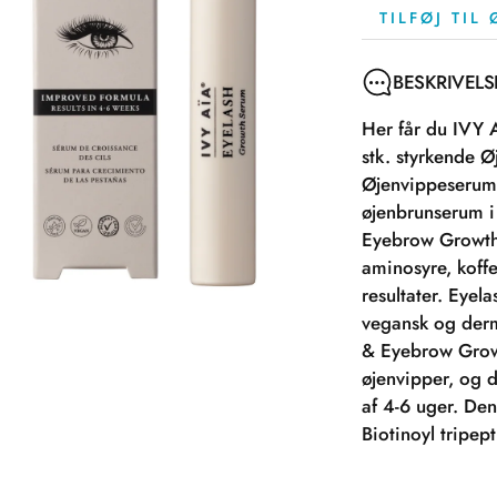
TILFØJ TIL
BESKRIVELS
Her får du IVY
stk. styrkende Ø
Øjenvippeserum 
øjenbrunserum 
Eyebrow Growth 
aminosyre, koff
resultater. Eye
vegansk og derm
& Eyebrow Growt
øjenvipper, og d
af 4-6 uger. Den
Biotinoyl tripept