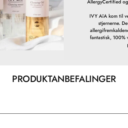
AllergyCertified og
IVY AïA kom til ve
stjernerne. D
allergifremkalden
fantastisk, 100%
PRODUKTANBEFALINGER