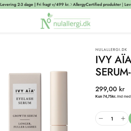
ering 2-3 dage | Fri fragt v/499 kr.
AllergyCertified produkter | Leveri
NULALLERGI.DK
IVY AÏ
SERUM
Normalpris
299,00 kr