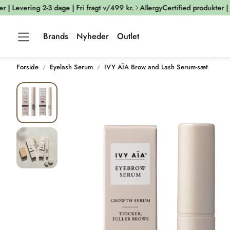
 Levering 2-3 dage | Fri fragt v/499 kr.
AllergyCertified produkter | Lev
Brands
Nyheder
Outlet
Forside
Eyelash Serum
IVY AÏA Brow and Lash Serum-sæt