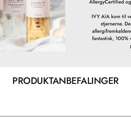
AllergyCertified og
IVY AïA kom til ve
stjernerne. D
allergifremkalden
fantastisk, 100%
PRODUKTANBEFALINGER