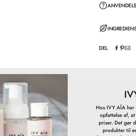
ANVENDEL
INGREDIEN
DEL
IV
Hos IVY AÏA har d
opfattelse af, a
priser. Det gør 
produkter til 