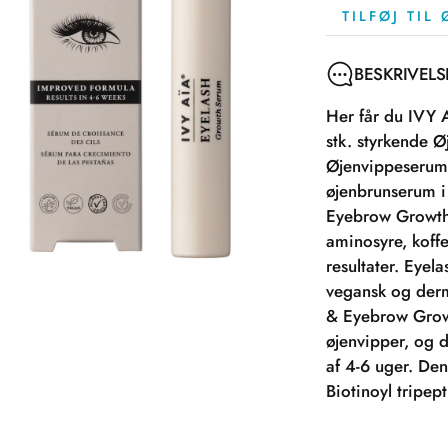
TILFØJ TIL
BESKRIVELS
Her får du IVY
stk. styrkende Ø
Øjenvippeserum 
øjenbrunserum 
Eyebrow Growth 
aminosyre, koff
resultater. Eye
vegansk og derm
& Eyebrow Growt
øjenvipper, og d
af 4-6 uger. Den
Biotinoyl tripept