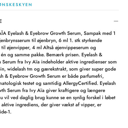
 ØNSKESKYEN
E
 AÏA Eyelash & Eyebrow Growth Serum, Sampak med 1
jenbrynsserum til øjenbryn, 6 ml 1. stk styrkende
til øjenvipper, 4 ml Altså øjenvippeserum og
i én og samme pakke. Bemærk prisen. Eyelash &
Serum fra Ivy Aïa indeholder aktive ingredienser som
ein, widelash tm og gærekstrakt, som giver super gode
lash & Eyebrow Growth Serum er både parfumefri,
atologisk testet og samtidig AllergyCertified. Eyelash
h Serum fra Ivy Aïa giver kraftigere og længere
u vil ved daglig brug kunne se en synlig forskel i løbet
 aktive ingrediens, der giver vækst af vipper, er
ide-1.