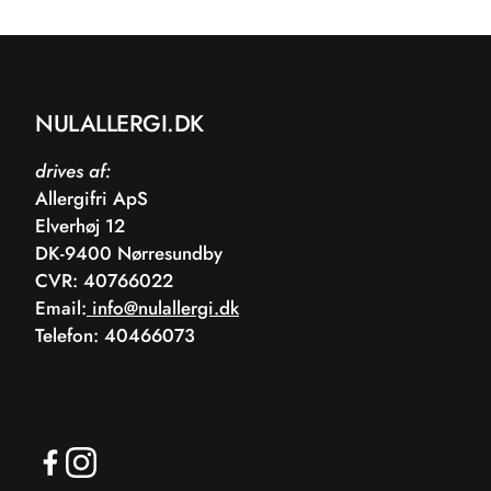
NULALLERGI.DK
drives af:
Allergifri ApS
Elverhøj 12
DK-9400 Nørresundby
CVR: 40766022
Email:
info@nulallergi.dk
Telefon: 40466073